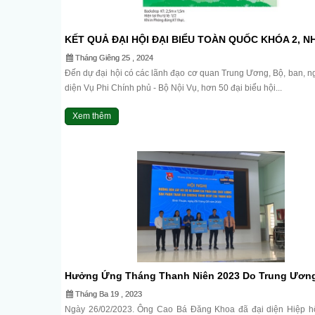
KẾT QUẢ ĐẠI HỘI ĐẠI BIỂU TOÀN QUỐC KHÓA 2, N
II, (2023-2028).
Tháng Giêng 25 , 2024
Đến dự đại hội có các lãnh đạo cơ quan Trung Ương, Bộ, ban, n
diện Vụ Phi Chính phủ - Bộ Nội Vụ, hơn 50 đại biểu hội...
Xem thêm
Hưởng Ứng Tháng Thanh Niên 2023 Do Trung Ươn
Thanh Niên Cộng Sản Hồ Chí Minh Phát Động Và Tr
Tháng Ba 19 , 2023
Cây Dừa Cho Các Địa Phương.
Ngày 26/02/2023. Ông Cao Bá Đăng Khoa đã đại diện Hiệp hộ