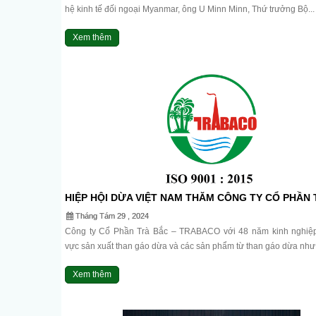
hệ kinh tế đối ngoại Myanmar, ông U Minn Minn, Thứ trưởng Bộ...
Xem thêm
HIỆP HỘI DỪA VIỆT NAM THĂM CÔNG TY CỔ PHẦN
BẮC.
Tháng Tám 29 , 2024
Công ty Cổ Phần Trà Bắc – TRABACO với 48 năm kinh nghiệp 
vực sản xuất than gáo dừa và các sản phẩm từ than gáo dừa như 
Xem thêm