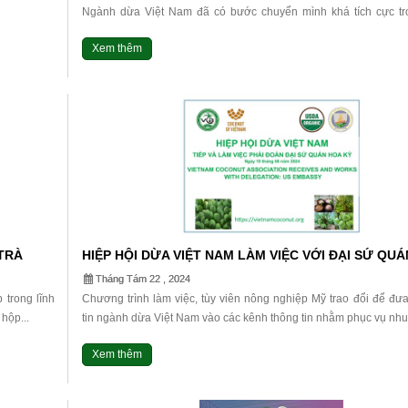
Ngành dừa Việt Nam đã có bước chuyển mình khá tích cực t
năm gần đây, từ cây xóa đói giảm nghèo trở thành cây công nghiệp
Xem thêm
 TRÀ
HIỆP HỘI DỪA VIỆT NAM LÀM VIỆC VỚI ĐẠI SỨ QUÁ
Tháng Tám 22 , 2024
trong lĩnh
Chương trình làm việc, tùy viên nông nghiệp Mỹ trao đổi để đư
hộp...
tin ngành dừa Việt Nam vào các kênh thông tin nhằm phục vụ nhu 
Xem thêm