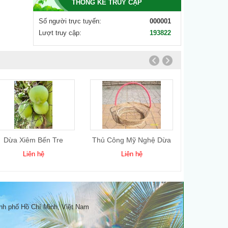
THỐNG KÊ TRUY CẬP
Số người trực tuyến:
000001
Lượt truy cập:
193822
Dừa Xiêm Bến Tre
Thủ Công Mỹ Nghệ Dừa
Dầu
5
Liên hệ
Liên hệ
Li
nh phố Hồ Chí Minh, Việt Nam