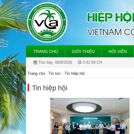
TRANG CHỦ
GIỚI THIỆU
HỘI VIÊN
Thứ bảy, 08/8/2026
3:42:00 CH
Hiệp hội Dừa Việ
thứ 61, Cộng đồng 
coconut community
Trang chủ
Tin tức
Tin hiệp hội
Tin hiệp hội