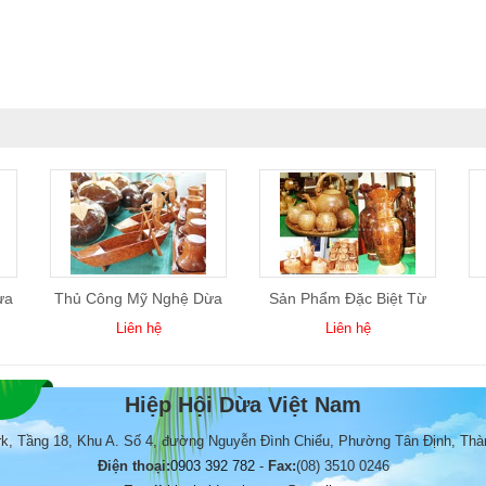
ừa
Thủ Công Mỹ Nghệ Dừa
Sản Phẩm Đặc Biệt Từ
04
Dừa
Liên hệ
Liên hệ
Hiệp Hội Dừa Việt Nam
rk, Tầng 18, Khu A. Số 4, đường Nguyễn Đình Chiểu, Phường Tân Định, Thà
Điện thoại:
0903 392 782
-
Fax:
(08) 3510 0246