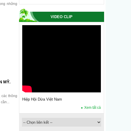
rong những
...
VIDEO CLIP
N MỸ.
a các thông
Hiệp Hội Dừa Việt Nam
cần...
Xem tất cả