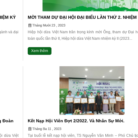
HIỆM KỲ
MỜI THAM DỰ ĐẠI HỘI ĐẠI BIỂU LẦN THỨ 2. NHIỆM 
(2023-2028)
Tháng Mười 23 , 2023
gành và đại
Hiệp hội dừa Việt Nam trân trọng kính mời Ông, tham dự Đại hộ
toàn quốc lần thứ II, Hiệp hội dừa Việt Nam nhiệm kỳ II (2023...
Xem thêm
g Đoàn
Kết Nạp Hội Viên Đợt 2/2022. Và Nhân Sự Mới.
ao Tặng
Tháng Ba 11 , 2023
i dừa Việt
Tại buổi lễ kết nạp hội viên, TS Nguyễn Văn Minh – Phó Chủ tị