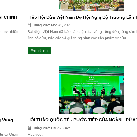
ÀI CHÍNH
Hiệp Hội Dừa Việt Nam Dự Hội Nghị Bộ Trưởng Lần 
ÀNH
Cộng Đồng Dừa Quốc Tế (international Coconut C
Tháng Mười Một 28 , 2025
– ICC)
ện tự nhiên
Đại diện Việt Nam đã báo cáo diện tích vùng trồng dừa, tổng sản
tỉnh có dừa, báo cáo về giá trung bình các sản phẩm từ dừa...
Xem thêm
g Vùng
HỘI THẢO QUỐC TẾ - BƯỚC TIẾP CỦA NGÀNH DỪA 
NAM – THE VIETNAM COCONEX.
Tháng Mười Hai 25 , 2024
tư và Quan
Mục tiêu: