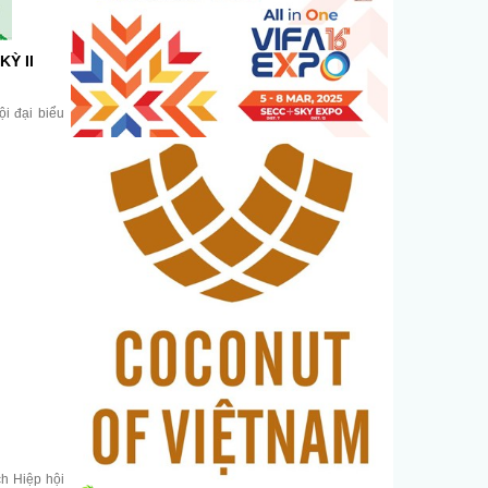
KỲ II
i đại biểu
ch Hiệp hội