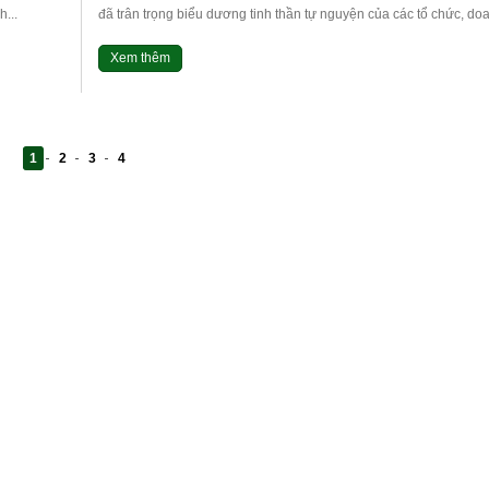
...
đã trân trọng biểu dương tinh thần tự nguyện của các tổ chức, doa
Xem thêm
1
2
3
4