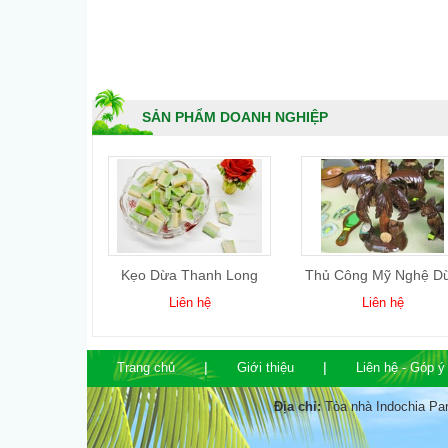
SẢN PHẨM DOANH NGHIỆP
 Gọt Kim
Kẹo Dừa Thanh Long
Thủ Công Mỹ Nghệ D
ơng
 hệ
Liên hệ
Liên hệ
Trang chủ
Giới thiệu
Liên hệ - Góp ý
Địa chỉ:
Tòa nhà Indochia Pa