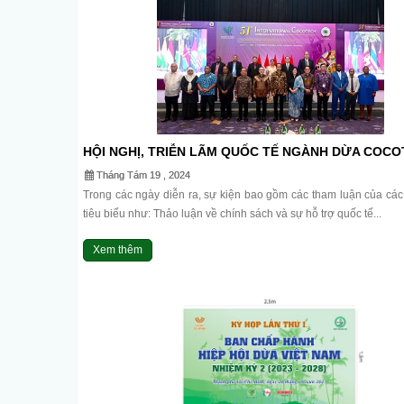
HỘI NGHỊ, TRIỄN LÃM QUỐC TẾ NGÀNH DỪA COC
Lần Thứ 51, Năm 2024 - 2327-2327
Tháng Tám 19 , 2024
Trong các ngày diễn ra, sự kiện bao gồm các tham luận của các
tiêu biểu như: Thảo luận về chính sách và sự hỗ trợ quốc tế...
Xem thêm