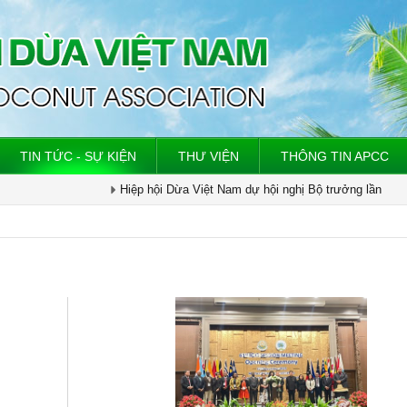
TIN TỨC - SỰ KIỆN
THƯ VIỆN
THÔNG TIN APCC
t Nam dự hội nghị Bộ trưởng lần
HIỆP HỘI DỪA VIỆT NAM LÀM VIỆ
dừa quốc tế (international
CHỨC TÀI CHÍNH QUỐC TẾ IFC VỀ
 – ICC)
CHUỖI CUNG ỨNG NGÀNH DỪA.