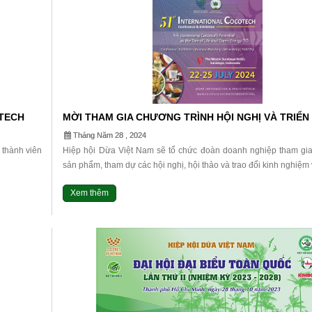
OTECH
MỜI THAM GIA CHƯƠNG TRÌNH HỘI NGHỊ VÀ TRIỂN
QUỐC TẾ NGÀNH DỪA COCOTECH, LẦN THỨ 51. TẠ
Tháng Năm 28 , 2024
INDONESIA.
 thành viên
Hiệp hội Dừa Việt Nam sẽ tổ chức đoàn doanh nghiệp tham gia
sản phẩm, tham dự các hội nghị, hội thảo và trao đổi kinh nghiệm v
Xem thêm