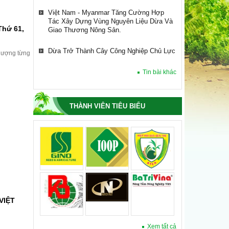
Dừa Trở Thành Cây Công Nghiệp Chủ Lực
Thứ 61,
HIỆP HỘI DỪA VIỆT NAM LÀM VIỆC VỚI
ommunity
TỔ CHỨC TÀI CHÍNH QUỐC TẾ IFC VỀ
XÂY DỰNG CHUỖI CUNG ỨNG NGÀNH
 lượng từng
DỪA.
Tin bài khác
Hiệp Hội Dừa Việt Nam Dự Hội Nghị Bộ
Trưởng Lần Thứ 61, Cộng Đồng Dừa Quốc
Tế (international Coconut Community –
ICC)
THÀNH VIÊN TIÊU BIỂU
Việt Nam - Myanmar Tăng Cường Hợp
Tác Xây Dựng Vùng Nguyên Liệu Dừa Và
Giao Thương Nông Sản.
Dừa Trở Thành Cây Công Nghiệp Chủ Lực
VIỆT
Xem tất cả