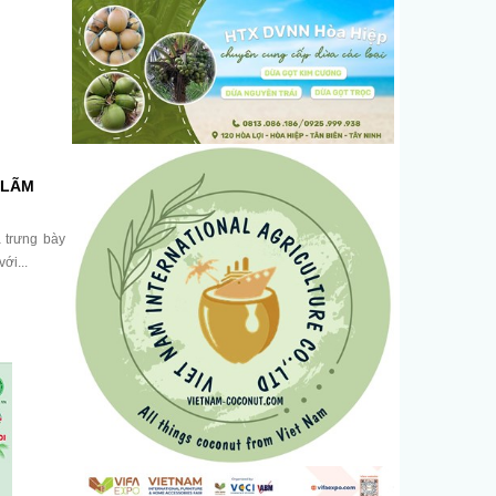
 LÃM
I
 trưng bày
ới...