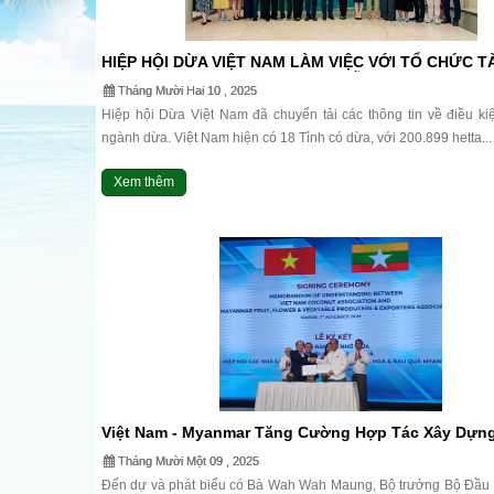
HIỆP HỘI DỪA VIỆT NAM LÀM VIỆC VỚI TỔ CHỨC T
QUỐC TẾ IFC VỀ XÂY DỰNG CHUỖI CUNG ỨNG NG
Tháng Mười Hai 10 , 2025
DỪA.
Hiệp hội Dừa Việt Nam đã chuyển tải các thông tin về điều ki
ngành dừa. Việt Nam hiện có 18 Tỉnh có dừa, với 200.899 hetta...
Xem thêm
Việt Nam - Myanmar Tăng Cường Hợp Tác Xây Dựn
Nguyên Liệu Dừa Và Giao Thương Nông Sản.
Tháng Mười Một 09 , 2025
Đến dự và phát biểu có Bà Wah Wah Maung, Bộ trưởng Bộ Đầu 