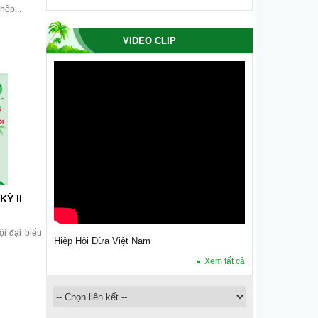
hộp...
VIDEO CLIP
KỲ II
i đại biểu
Hiệp Hội Dừa Việt Nam
Xem tất cả