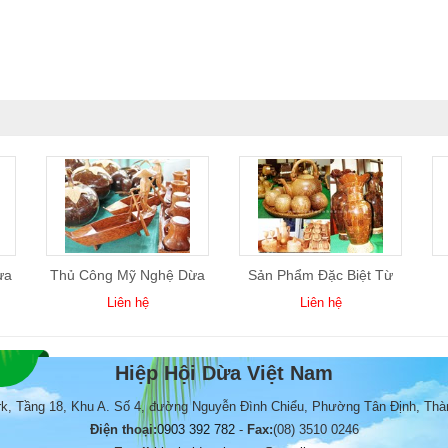
ừa
Thủ Công Mỹ Nghệ Dừa
Sản Phẩm Đặc Biệt Từ
04
Dừa
Liên hệ
Liên hệ
Hiệp Hội Dừa Việt Nam
rk, Tầng 18, Khu A. Số 4, đường Nguyễn Đình Chiểu, Phường Tân Định, Thà
Điện thoại:
0903 392 782
-
Fax:
(08) 3510 0246