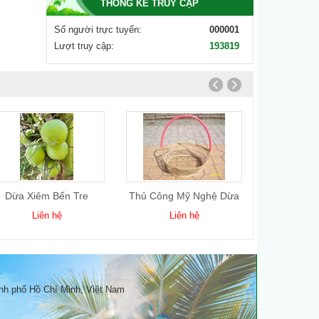
THỐNG KÊ TRUY CẬP
Số người trực tuyến:
000001
Lượt truy cập:
193819
Dừa Xiêm Bến Tre
Thủ Công Mỹ Nghệ Dừa
Dầu
5
Liên hệ
Liên hệ
Li
nh phố Hồ Chí Minh, Việt Nam