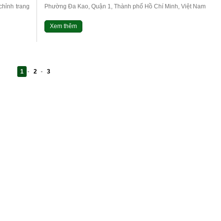
chỉnh trang
Phường Đa Kao, Quận 1, Thành phố Hồ Chí Minh, Việt Nam
Email: hiephoiduavietnam@gmail.com...
Xem thêm
1
2
3