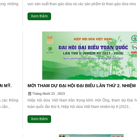
rong những
vực sản xuất than gáo dừa và các sản phẩm từ than gáo dừa như 
p...
Xem thêm
N MỸ.
MỜI THAM DỰ ĐẠI HỘI ĐẠI BIỂU LẦN THỨ 2. NHIỆM 
(2023-2028)
Tháng Mười 23 , 2023
a các thông
Hiệp hội dừa Việt Nam trân trọng kính mời Ông, tham dự Đại hộ
 cần...
toàn quốc lần thứ II, Hiệp hội dừa Việt Nam nhiệm kỳ II (2023...
Xem thêm