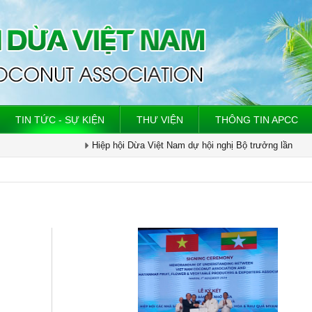
TIN TỨC - SỰ KIỆN
THƯ VIỆN
THÔNG TIN APCC
Hiệp hội Dừa Việt Nam dự hội nghị Bộ trưởng lần
thứ 61, Cộng đồng dừa quốc tế (international
coconut community – ICC)