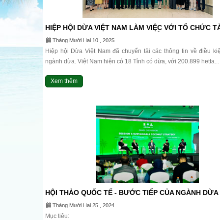
HIỆP HỘI DỪA VIỆT NAM LÀM VIỆC VỚI TỔ CHỨC T
QUỐC TẾ IFC VỀ XÂY DỰNG CHUỖI CUNG ỨNG NG
Tháng Mười Hai 10 , 2025
DỪA.
Hiệp hội Dừa Việt Nam đã chuyển tải các thông tin về điều ki
ngành dừa. Việt Nam hiện có 18 Tỉnh có dừa, với 200.899 hetta...
Xem thêm
HỘI THẢO QUỐC TẾ - BƯỚC TIẾP CỦA NGÀNH DỪA 
NAM – THE VIETNAM COCONEX.
Tháng Mười Hai 25 , 2024
Mục tiêu: