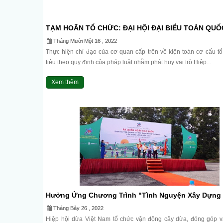
TẠM HOÃN TỔ CHỨC: ĐẠI HỘI ĐẠI BIỂU TOÀN QUỐC
HỘI DỪA VIỆT NAM LẦN THỨ II.
Tháng Mười Một 16 , 2022
Thực hiện chỉ đạo của cơ quan cấp trên về kiện toàn cơ cấu t
tiêu theo quy định của pháp luật nhằm phát huy vai trò Hiệp...
Xem thêm
Hưởng Ứng Chương Trình "Tình Nguyện Xây Dựng
Thôn Mới" Do Trung Ương Đoàn Thanh Niên Phát 
Tháng Bảy 26 , 2022
Hiệp hội dừa Việt Nam tổ chức vận động cây dừa, đóng góp 