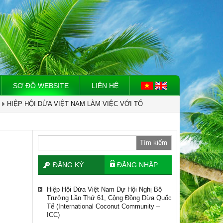
TỔ CHỨC TÀI CHÍNH QUỐC TẾ IFC VỀ
XÂY DỰNG CHUỖI CUNG ỨNG NGÀNH
DỪA.
Hiệp Hội Dừa Việt Nam Dự Hội Nghị Bộ
Trưởng Lần Thứ 61, Cộng Đồng Dừa Quốc
Tế (international Coconut Community –
ICC)
SƠ ĐỒ WEBSITE
LIÊN HỆ
Việt Nam - Myanmar Tăng Cường Hợp
Tác Xây Dựng Vùng Nguyên Liệu Dừa Và
Giao Thương Nông Sản.
HIỆP HỘI DỪA VIỆT NAM LÀM VIỆC VỚI TỔ
CHỨC TÀI CHÍNH QUỐC TẾ IFC VỀ XÂY DỰNG
CHUỖI CUNG ỨNG NGÀNH DỪA.
Dừa Trở Thành Cây Công Nghiệp Chủ Lực
Tìm kiếm
HIỆP HỘI DỪA VIỆT NAM LÀM VIỆC VỚI
TỔ CHỨC TÀI CHÍNH QUỐC TẾ IFC VỀ
XÂY DỰNG CHUỖI CUNG ỨNG NGÀNH
ĐĂNG KÝ
ĐĂNG NHẬP
DỪA.
Hiệp Hội Dừa Việt Nam Dự Hội Nghị Bộ
Trưởng Lần Thứ 61, Cộng Đồng Dừa Quốc
Tế (international Coconut Community –
ICC)