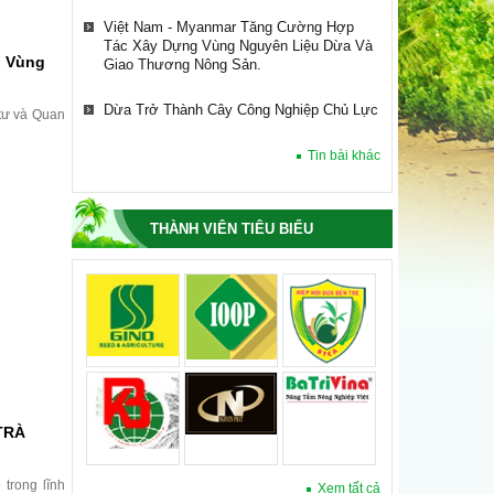
Việt Nam - Myanmar Tăng Cường Hợp
Tác Xây Dựng Vùng Nguyên Liệu Dừa Và
g Vùng
Giao Thương Nông Sản.
Dừa Trở Thành Cây Công Nghiệp Chủ Lực
tư và Quan
HIỆP HỘI DỪA VIỆT NAM LÀM VIỆC VỚI
Tin bài khác
TỔ CHỨC TÀI CHÍNH QUỐC TẾ IFC VỀ
XÂY DỰNG CHUỖI CUNG ỨNG NGÀNH
DỪA.
THÀNH VIÊN TIÊU BIỂU
Hiệp Hội Dừa Việt Nam Dự Hội Nghị Bộ
Trưởng Lần Thứ 61, Cộng Đồng Dừa Quốc
Tế (international Coconut Community –
ICC)
Việt Nam - Myanmar Tăng Cường Hợp
Tác Xây Dựng Vùng Nguyên Liệu Dừa Và
Giao Thương Nông Sản.
TRÀ
Dừa Trở Thành Cây Công Nghiệp Chủ Lực
trong lĩnh
Xem tất cả