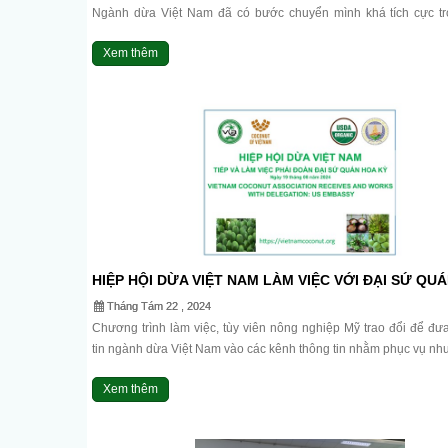
Ngành dừa Việt Nam đã có bước chuyển mình khá tích cực t
năm gần đây, từ cây xóa đói giảm nghèo trở thành cây công nghiệ
Xem thêm
HIỆP HỘI DỪA VIỆT NAM LÀM VIỆC VỚI ĐẠI SỨ QUÁ
Tháng Tám 22 , 2024
Chương trình làm việc, tùy viên nông nghiệp Mỹ trao đổi để đư
tin ngành dừa Việt Nam vào các kênh thông tin nhằm phục vụ nhu
Xem thêm