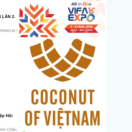
 LẦN 2.
 Nhiệm kỳ I
ệp Hội
Đình Chiểu,