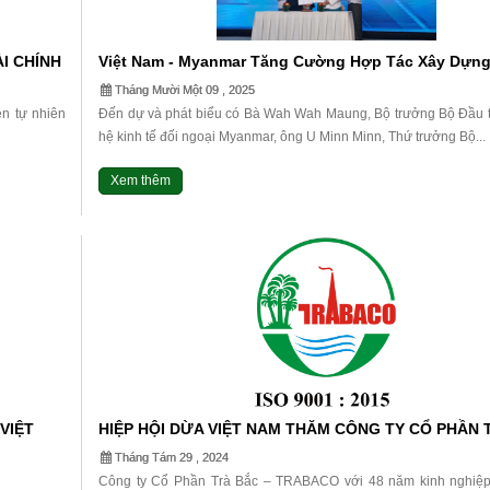
ÀI CHÍNH
Việt Nam - Myanmar Tăng Cường Hợp Tác Xây Dựn
ÀNH
Nguyên Liệu Dừa Và Giao Thương Nông Sản.
Tháng Mười Một 09 , 2025
ện tự nhiên
Đến dự và phát biểu có Bà Wah Wah Maung, Bộ trưởng Bộ Đầu 
hệ kinh tế đối ngoại Myanmar, ông U Minn Minn, Thứ trưởng Bộ...
Xem thêm
VIỆT
HIỆP HỘI DỪA VIỆT NAM THĂM CÔNG TY CỔ PHẦN 
BẮC.
Tháng Tám 29 , 2024
Công ty Cổ Phần Trà Bắc – TRABACO với 48 năm kinh nghiệp 