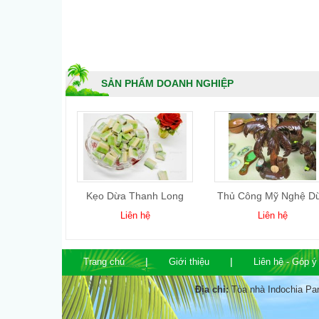
SẢN PHẨM DOANH NGHIỆP
 Gọt Kim
Kẹo Dừa Thanh Long
Thủ Công Mỹ Nghệ D
ơng
 hệ
Liên hệ
Liên hệ
Trang chủ
Giới thiệu
Liên hệ - Góp ý
Địa chỉ:
Tòa nhà Indochia Pa