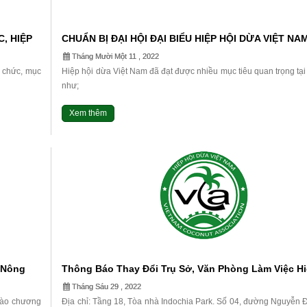
, HIỆP
CHUẨN BỊ ĐẠI HỘI ĐẠI BIỂU HIỆP HỘI DỪA VIỆT NAM
Nhiệm Kỳ II (2022 – 2027)
Tháng Mười Một 11 , 2022
ổ chức, mục
Hiệp hội dừa Việt Nam đã đạt được nhiều mục tiêu quan trọng tại
như;
1. Trở thành đại diện Việt Nam tại Cộng đồng dừa Thế...
Xem thêm
 Nông
Thông Báo Thay Đổi Trụ Sở, Văn Phòng Làm Việc Hi
Động
Dừa Việt Nam
Tháng Sáu 29 , 2022
vào chương
Địa chỉ: Tầng 18, Tòa nhà Indochia Park. Số 04, đường Nguyễn 