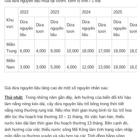
Giá dừa nguyên liệu mua tại vườn. Đơn vị tính / 1 trái
2022
2023
2024
2025
Khu
Dừa
Dừa
Dừa
Dừa
Dừa
Dừa
Dừa
Dừ
vực
nguyên
nguyên
nguyên
nguyên
tươi
tươi
tươi
tươ
liệu
liệu
liệu
liệu
Miền
Trung
6,000
4,000
9,000
10,000
18,000
17,000
19,000
18,
Miền
Nam
3,000
3,000
5,000
4,000
12,000
13,000
19,000
16,
Giá dừa nguyên liệu tăng cao do một số nguyên nhân sau:
Thứ nhất:
Trong những năm gần đây, ảnh hưởng của biến đổi khí hậu
làm nắng nóng kéo dài, cây dừa nguyên liệu trổ bông trong thời tiết
nắng nóng thường rụng trái. Nếu như thời gian trung bình từ lúc trổ hoa
đến lúc thu hoạch trái thường 10 – 11 tháng, thì việc hạn hán, thiếu
nước kéo dài làm thời gian thu hoạch thường 13 tháng. Bên cạnh đó,
ảnh hưởng của việc thiếu nước sông Mê Kông làm tình trạng xâm nhập
mặn diễn ra thường xuyên và sâu hơn tại các Tỉnh đồng bằng sông