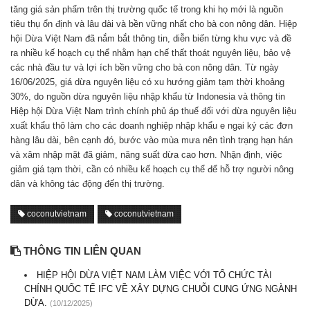
tăng giá sản phẩm trên thị trường quốc tế trong khi họ mới là nguồn
tiêu thụ ổn định và lâu dài và bền vững nhất cho bà con nông dân. Hiệp
hội Dừa Việt Nam đã nắm bắt thông tin, diễn biến từng khu vực và đề
ra nhiều kế hoạch cụ thể nhằm hạn chế thất thoát nguyên liệu, bảo vệ
các nhà đầu tư và lợi ích bền vững cho bà con nông dân. Từ ngày
16/06/2025, giá dừa nguyên liệu có xu hướng giảm tạm thời khoảng
30%, do nguồn dừa nguyên liệu nhập khẩu từ Indonesia và thông tin
Hiệp hội Dừa Việt Nam trình chính phủ áp thuế đối với dừa nguyên liệu
xuất khẩu thô làm cho các doanh nghiệp nhập khẩu e ngại ký các đơn
hàng lâu dài, bên cạnh đó, bước vào mùa mưa nên tình trạng hạn hán
và xâm nhập mặt đã giảm, năng suất dừa cao hơn. Nhận định, việc
giảm giá tạm thời, cần có nhiều kế hoạch cụ thể để hỗ trợ người nông
dân và không tác động đến thị trường.
coconutvietnam
coconutvietnam
THÔNG TIN LIÊN QUAN
HIỆP HỘI DỪA VIỆT NAM LÀM VIỆC VỚI TỔ CHỨC TÀI
CHÍNH QUỐC TẾ IFC VỀ XÂY DỰNG CHUỖI CUNG ỨNG NGÀNH
DỪA.
(10/12/2025)