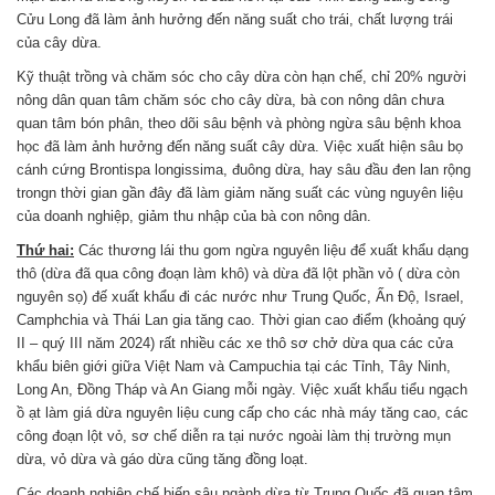
Cửu Long đã làm ảnh hưởng đến năng suất cho trái, chất lượng trái
của cây dừa.
Kỹ thuật trồng và chăm sóc cho cây dừa còn hạn chế, chỉ 20% người
nông dân quan tâm chăm sóc cho cây dừa, bà con nông dân chưa
quan tâm bón phân, theo dõi sâu bệnh và phòng ngừa sâu bệnh khoa
học đã làm ảnh hưởng đến năng suất cây dừa. Việc xuất hiện sâu bọ
cánh cứng Brontispa longissima, đuông dừa, hay sâu đầu đen lan rộng
trongn thời gian gần đây đã làm giảm năng suất các vùng nguyên liệu
của doanh nghiệp, giảm thu nhập của bà con nông dân.
Thứ hai:
Các thương lái thu gom ngừa nguyên liệu để xuất khẩu dạng
thô (dừa đã qua công đoạn làm khô) và dừa đã lột phần vỏ ( dừa còn
nguyên sọ) đế xuất khẩu đi các nước như Trung Quốc, Ấn Độ, Israel,
Camphchia và Thái Lan gia tăng cao. Thời gian cao điểm (khoảng quý
II – quý III năm 2024) rất nhiều các xe thô sơ chở dừa qua các cửa
khẩu biên giới giữa Việt Nam và Campuchia tại các Tỉnh, Tây Ninh,
Long An, Đồng Tháp và An Giang mỗi ngày. Việc xuất khẩu tiểu ngạch
ồ ạt làm giá dừa nguyên liệu cung cấp cho các nhà máy tăng cao, các
công đoạn lột vỏ, sơ chế diễn ra tại nước ngoài làm thị trường mụn
dừa, vỏ dừa và gáo dừa cũng tăng đồng loạt.
Các doanh nghiệp chế biến sâu ngành dừa từ Trung Quốc đã quan tâm