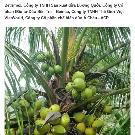
Betrimex, Công ty TNHH Sản xuất dừa Lương Quới, Công ty Cổ
phần Đầu tư Dừa Bến Tre – Beinco, Công ty TNHH Thế Giới Việt –
VietWorld, Công ty Cổ phần chế biến dừa Á Châu - ACP …