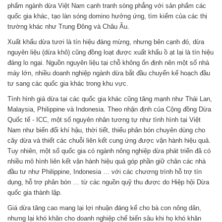
phẩm ngành dừa Việt Nam cạnh tranh sòng phẳng với sản phẩm các
quốc gia khác, tạo làn sóng domino hưởng ứng, tìm kiếm của các thị
trường khác như Trung Đông và Châu Âu.
Xuất khẩu dừa tươi là tín hiệu đáng mừng, nhưng bên cạnh đó, dừa
nguyên liệu (dừa khô) cũng đồng loạt được xuất khẩu ồ ạt lại là tín hiệu
đáng lo ngại. Nguồn nguyên liệu tại chỗ không ổn định nên một số nhà
máy lớn, nhiều doanh nghiệp ngành dừa bắt đầu chuyển kế hoạch đầu
tư sang các quốc gia khác trong khu vực.
Tình hình giá dừa tại các quốc gia khác cũng tăng mạnh như Thái Lan,
Malaysia, Philippine và Indonesia. Theo nhận định của Cộng đồng Dừa
Quốc tế - ICC, một số nguyên nhân tương tự như tình hình tại Việt
Nam như biến đổi khí hậu, thời tiết, thiếu phân bón chuyên dùng cho
cây dừa và thiết các chuỗi liên kết cung ứng được vận hành hiệu quả.
Tuy nhiên, một số quốc gia có ngành nông nghiệp dừa phát triển đã có
nhiều mô hình liên kết vận hành hiệu quả góp phần giữ chân các nhà
đầu tư như Philippine, Indonesia … với các chương trình hỗ trợ tín
dụng, hỗ trợ phân bón … từ các nguồn quỹ thu được do Hiệp hội Dừa
quốc gia thành lập.
Giá dừa tăng cao mang lại lợi nhuận đáng kể cho bà con nông dân,
nhưng lại khó khăn cho doanh nghiệp chế biến sâu khi họ khó khăn