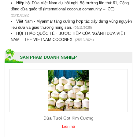
Hiệp hội Dừa Việt Nam dự hội nghị Bộ trưởng lần thứ 61, Cộng
đồng dừa quốc tế (international coconut community – ICC)
(28/11/2025)
Việt Nam - Myanmar tăng cường hợp tác xây dựng vùng nguyên
liệu dừa và giao thương nông sản.
(09/11/2025)
HỘI THẢO QUỐC TẾ - BƯỚC TIẾP CỦA NGÀNH DỪA VIỆT
NAM – THE VIETNAM COCONEX.
(25/12/2024)
SẢN PHẨM DOANH NGHIỆP
g
Kẹo Dừa Thanh Long
Liên hệ