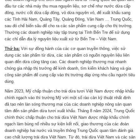
đầu tư các nhà máy thu mua nguyên liệu, sơ chế như nước dừa cấp
đông, nước cốt dừa cấp đông, vỏ dừa nguyên vỏ, để xuất khẩu sang
các Tỉnh Hải Nam, Quảng Tây, Quảng Đông, Vân Nam … Trung Quốc,
sau đó chế biến sâu để cho ra các sản phẩm cung cấp cho thị trường.
Thường các doanh nghiệp này tập trung tại Tỉnh Bến Tre để sử dụng
các chỉ dẫn địa lý nguyên liệu xuất xứ từ Bến Tre – Việt Nam.
Thứ ba:
Với sự đồng hành của các cơ quan truyền thông, việc sử
dụng các sản phẩm từ dừa, các sản phẩm có nguồn nguyên liệu liên
quan đến dừa cũng tăng cao. Các doanh nghiệp thương mại nhanh
chóng gia nhập thị trường để kinh doanh, tìm kiếm khách hàng và gia
công sản phẩm để cung cấp vào thị trường đáp ứng nhu cầu người tiêu
dùng.
Năm 2023, Mỹ chấp thuận cho trái dừa tươi Việt Nam được nhập khẩu
chính ngạch vào thì trường Mỹ với một số rào cản kỹ thuật nhất định
đã tạo nên làn sóng thương mại của các doanh nghiệp nông sản quan
tâm đến sản phẩm dừa tươi xuất khẩu. Tháng 8 năm 2024, Trung Quốc
chính thức chấp thuận cho trái dừa Việt Nam được nhập khẩu chính
ngạch làm bùng nổ nhiều sự kiện kết nối, giao thương của các đoàn
doanh nghiệp hai nước và truyền thông Trung Quốc quan tâm đánh giá
cao chất lượng trái dừa Việt Nam. Từ đó, trái dừa Việt Nam và các sản