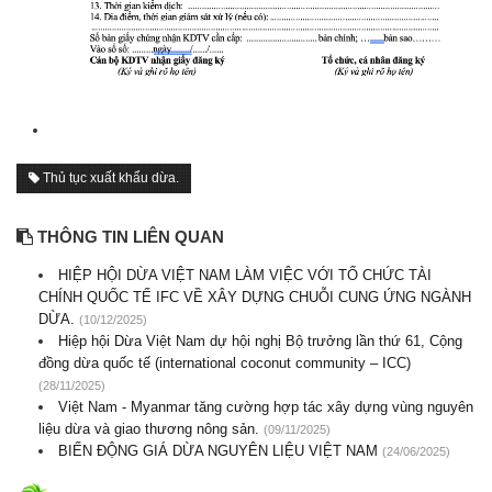
Thủ tục xuất khẩu dừa.
THÔNG TIN LIÊN QUAN
HIỆP HỘI DỪA VIỆT NAM LÀM VIỆC VỚI TỔ CHỨC TÀI
CHÍNH QUỐC TẾ IFC VỀ XÂY DỰNG CHUỖI CUNG ỨNG NGÀNH
DỪA.
(10/12/2025)
Hiệp hội Dừa Việt Nam dự hội nghị Bộ trưởng lần thứ 61, Cộng
đồng dừa quốc tế (international coconut community – ICC)
(28/11/2025)
Việt Nam - Myanmar tăng cường hợp tác xây dựng vùng nguyên
liệu dừa và giao thương nông sản.
(09/11/2025)
BIẾN ĐỘNG GIÁ DỪA NGUYÊN LIỆU VIỆT NAM
(24/06/2025)