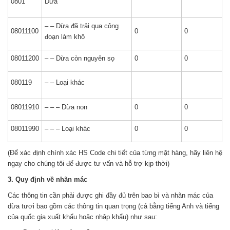
0801
Dừa
– – Dừa đã trải qua công
08011100
0
0
đoạn làm khô
08011200
– – Dừa còn nguyên sọ
0
0
080119
– – Loại khác
08011910
– – – Dừa non
0
0
08011990
– – – Loại khác
0
0
(Để xác định chính xác HS Code chi tiết của từng mặt hàng, hãy liên hệ
ngay cho chúng tôi để được tư vấn và hỗ trợ kịp thời)
3. Quy định về nhãn mác
Các thông tin cần phải được ghi đầy đủ trên bao bì và nhãn mác của
dừa tươi bao gồm các thông tin quan trọng (cả bằng tiếng Anh và tiếng
của quốc gia xuất khẩu hoặc nhập khẩu) như sau: