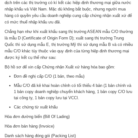
dịch trên các thị trường có kí kết các hiệp định thương mại giữa nước
nhập khẩu và Việt Nam. Mặc dù không bắt buộc, nhưng người mua
hàng có quyền yêu cầu doanh nghiệp cung cấp chứng nhận xuất xứ để
có mức thuế nhập khẩu ưu đãi.
Chẳng hạn như khi xuất khẩu sang thị trường ASEAN mẫu C/O thường
là mẫu D (Certificate of Origin Form D); xuất sang thị trường Trung
Quốc thì sử dụng mẫu E, thị trường Mỹ thì sử dụng mẫu B và có nhiều
mẫu C/O khác tùy thuộc vào quy định của từng hiệp định thương mại
được ký kết cụ thể như sau:
Bộ hồ sơ để xin cấp Chứng nhận Xuất xứ hàng hóa bao gồm:
Ðơn đề nghị cấp C/O (1 bản, theo mẫu)
Mẫu C/O đã kê khai hoàn chỉnh có tối thiểu 4 bản (1 bản chính và
1 bản copy doanh nghiệp chuyển khách hàng, 1 bản copy C/O lưu
tại công ty, 1 bản copy lưu tại VCCI.
Các chứng từ xuất khẩu
Hóa đơn đường biển (Bill Of Lading)
Hóa đơn bán hàng (Invoice)
Danh sách hàng đóng gói (Packing List)