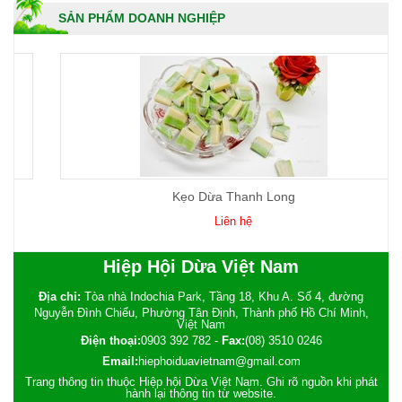
SẢN PHẨM DOANH NGHIỆP
Kẹo Dừa Thanh Long
Liên hệ
Hiệp Hội Dừa Việt Nam
Địa chỉ:
Tòa nhà Indochia Park, Tầng 18, Khu A. Số 4, đường
Nguyễn Đình Chiểu, Phường Tân Định, Thành phố Hồ Chí Minh,
Việt Nam
Điện thoại:
0903 392 782
-
Fax:
(08) 3510 0246
Email:
hiephoiduavietnam@gmail.com
Trang thông tin thuộc Hiệp hội Dừa Việt Nam. Ghi rõ nguồn khi phát
hành lại thông tin từ website.