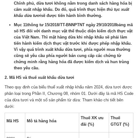
Chính phủ, dừa tươi không nằm trong danh sách hàng hóa bị
cấm xuất nhập khẩu. Do đó, quá trình thực hiện
thủ tục xuất
khẩu dừa tươi
sẽ được tiến hành bình thường.
Mục 11thông tư 15/2018/TT-BNNPTNT ngày 29/10/2018
bảng mã
số HS đối với danh mục vật thể thuộc diện kiểm dịch thực vật
của Việt Nam. Thì mặt hàng dừa khi nhập khẩu sẽ phải làm
tiến hành kiểm dịch thực vật trước khi được phép nhập khẩu.
Vì vậy quá trình xuất khẩu dừa tươi, phía người mua thường
cũng sẽ yêu cầu phía người bán cung cấp các chứng từ
chứng minh rằng hàng hóa đã được kiểm dịch và hun trùng
theo yêu cầu.
2. Mã HS và thuế xuất khẩu dừa tươi
Theo quy định của biểu thuế xuất nhập khẩu năm 2024, dừa tươi được
phân loại trong Phần II, Chương 08, nhóm 01. Dưới đây là mã HS Code
của dừa tươi và một số sản phẩm từ dừa: Tham khảo chi tiết bên
dưới:
Thuế XK ưu
Thuế
Mã HS
Mô tả hàng hóa
đãi (%)
GTGT (%)