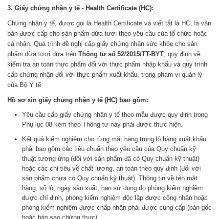
3. Giấy chứng nhận y tế - Health Certificate (HC):
Chứng nhận y tế, được gọi là Health Certificate và viết tắt là HC, là văn
bản được cấp cho sản phẩm dừa tươi theo yêu cầu của tổ chức hoặc
cá nhân. Quá trình đề nghị cấp giấy chứng nhận sức khỏe cho sản
phẩm dừa tươi dựa trên
Thông tư số 52/2015/TT-BYT
, quy định về
kiểm tra an toàn thực phẩm đối với thực phẩm nhập khẩu và quy trình
cấp chứng nhận đối với thực phẩm xuất khẩu, trong phạm vi quản lý
của Bộ Y tế.
Hồ sơ xin giấy chứng nhận y tế (HC) bao gồm:
Yêu cầu cấp giấy chứng nhận y tế theo mẫu được quy định trong
Phụ lục 08 kèm theo Thông tư này phải được thực hiện.
Kết quả kiểm nghiệm cho từng mặt hàng trong lô hàng xuất khẩu
phải bao gồm các tiêu chuẩn theo yêu cầu của Quy chuẩn kỹ
thuật tương ứng (đối với sản phẩm đã có Quy chuẩn kỹ thuật)
hoặc các chỉ tiêu về chất lượng, an toàn theo quy định (đối với
sản phẩm chưa có Quy chuẩn kỹ thuật). Thông tin về tên mặt
hàng, số lô, ngày sản xuất, hạn sử dụng do phòng kiểm nghiệm
được chỉ định, phòng kiểm nghiệm độc lập được công nhận hoặc
phòng kiểm nghiệm được chấp nhận phải được cung cấp (bản gốc
hoặc bản sao chứng thực).