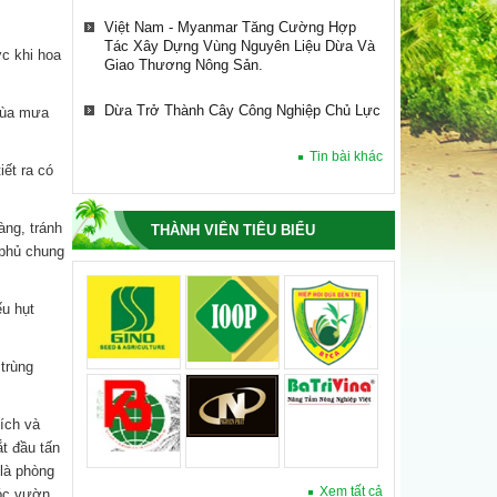
Dừa Trở Thành Cây Công Nghiệp Chủ Lực
ớc khi hoa
HIỆP HỘI DỪA VIỆT NAM LÀM VIỆC VỚI
TỔ CHỨC TÀI CHÍNH QUỐC TẾ IFC VỀ
XÂY DỰNG CHUỖI CUNG ỨNG NGÀNH
mùa mưa
DỪA.
Tin bài khác
iết ra có
Hiệp Hội Dừa Việt Nam Dự Hội Nghị Bộ
Trưởng Lần Thứ 61, Cộng Đồng Dừa Quốc
Tế (international Coconut Community –
àng, tránh
THÀNH VIÊN TIÊU BIỂU
ICC)
 phủ chung
Việt Nam - Myanmar Tăng Cường Hợp
Tác Xây Dựng Vùng Nguyên Liệu Dừa Và
ếu hụt
Giao Thương Nông Sản.
Dừa Trở Thành Cây Công Nghiệp Chủ Lực
trùng
tích và
ắt đầu tấn
là phòng
Xem tất cả
sóc vườn