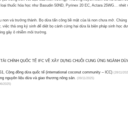
c loại thuốc hóa học như Basudin 50ND, Pyrinex 20 EC, Actara 25WG… nhét 
sâu non và trưởng thành. Bọ dừa tấn công bề mặt của lá non chưa mở. Chúng
y, việc thả ong ký sinh để diệt bọ cánh cứng hại dừa là biện pháp sinh học 
hông gây ô nhiễm môi trường.
C TÀI CHÍNH QUỐC TẾ IFC VỀ XÂY DỰNG CHUỖI CUNG ỨNG NGÀNH DỪ
61, Cộng đồng dừa quốc tế (international coconut community – ICC)
(28/11/202
g nguyên liệu dừa và giao thương nông sản.
(09/11/2025)
06/2025)