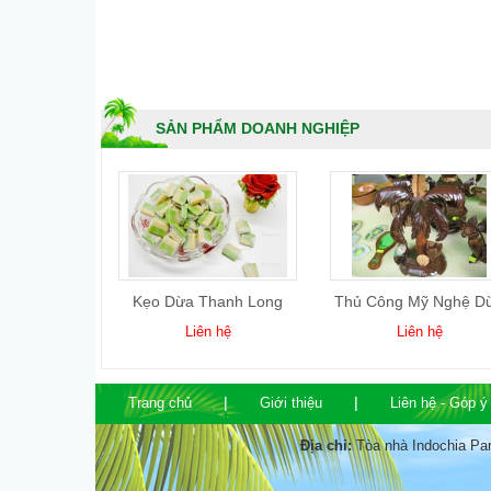
SẢN PHẨM DOANH NGHIỆP
 Gọt Kim
Kẹo Dừa Thanh Long
Thủ Công Mỹ Nghệ D
ơng
 hệ
Liên hệ
Liên hệ
Trang chủ
Giới thiệu
Liên hệ - Góp ý
Địa chỉ:
Tòa nhà Indochia Pa