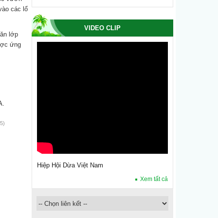
vào các lổ
VIDEO CLIP
 ăn lớp
được ứng
A.
5)
Hiệp Hội Dừa Việt Nam
Xem tất cả