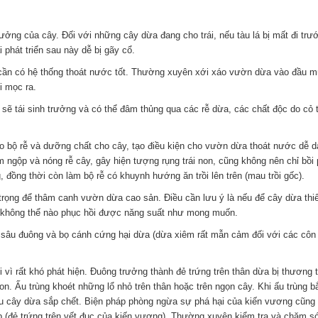
ưởng của cây. Đối với những cây dừa đang cho trái, nếu tàu lá bị mất đi trư
 phát triển sau này dễ bị gãy cổ.
cần có hệ thống thoát nước tốt. Thường xuyên xới xáo vườn dừa vào đầu 
i mọc ra.
sẽ tái sinh trưởng và có thể đâm thủng qua các rễ dừa, các chất độc do cỏ t
 bộ rễ và dưỡng chất cho cây, tạo điều kiện cho vườn dừa thoát nước dễ d
m ngộp và nóng rễ cây, gây hiện tượng rụng trái non, cũng không nên chỉ bồi
đồng thời còn làm bộ rễ có khuynh hướng ăn trồi lên trên (mau trồi gốc).
 trọng để thâm canh vườn dừa cao sản. Điều cần lưu ý là nếu để cây dừa thi
hì không thể nào phục hồi được năng suất như mong muốn.
à sâu đuông và bọ cánh cứng hại dừa (dừa xiêm rất mẫn cảm đối với các côn 
 vì rất khó phát hiện. Đuông trưởng thành đẻ trứng trên thân dừa bị thương 
on. Ấu trùng khoét những lổ nhỏ trên thân hoặc trên ngọn cây. Khi ấu trùng b
ệu cây dừa sắp chết. Biện pháp phòng ngừa sự phá hại của kiến vương cũng 
p (đẻ trứng trên vết đục của kiến vương). Thường xuyên kiểm tra và chăm 