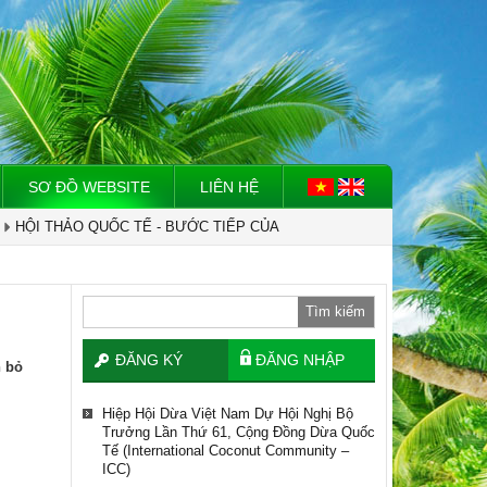
Hiệp Hội Dừa Việt Nam Dự Hội Nghị Bộ
Trưởng Lần Thứ 61, Cộng Đồng Dừa Quốc
Tế (international Coconut Community –
ICC)
Việt Nam - Myanmar Tăng Cường Hợp
Tác Xây Dựng Vùng Nguyên Liệu Dừa Và
Giao Thương Nông Sản.
SƠ ĐỒ WEBSITE
LIÊN HỆ
Dừa Trở Thành Cây Công Nghiệp Chủ Lực
HỘI THẢO QUỐC TẾ - BƯỚC TIẾP CỦA
HIỆP HỘI DỪA VIỆT NAM LÀM VIỆC VỚI
NGÀNH DỪA VIỆT NAM – THE VIETNAM
TỔ CHỨC TÀI CHÍNH QUỐC TẾ IFC VỀ
COCONEX.
XÂY DỰNG CHUỖI CUNG ỨNG NGÀNH
DỪA.
Tìm kiếm
Hiệp Hội Dừa Việt Nam Dự Hội Nghị Bộ
Trưởng Lần Thứ 61, Cộng Đồng Dừa Quốc
ĐĂNG KÝ
ĐĂNG NHẬP
n bỏ
Tế (international Coconut Community –
ICC)
Việt Nam - Myanmar Tăng Cường Hợp
Tác Xây Dựng Vùng Nguyên Liệu Dừa Và
Giao Thương Nông Sản.