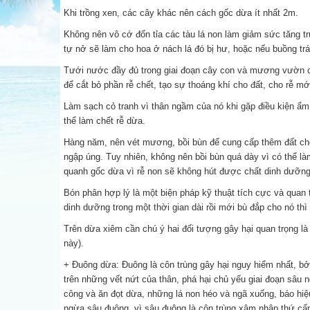
Khi trồng xen, các cây khác nên cách gốc dừa ít nhất 2m.
Không nên vô cớ đốn tỉa các tàu lá non làm giảm sức tăng tr
tự nở sẽ làm cho hoa ở nách lá đó bị hư, hoặc nếu buồng trái
Tưới nước đầy đủ trong giai đoạn cây con và mương vườn 
để cắt bỏ phần rễ chết, tạo sự thoáng khí cho đất, cho rễ mớ
Làm sạch cỏ tranh vì thân ngầm của nó khi gặp điều kiện ẩm 
thể làm chết rễ dừa.
Hàng năm, nên vét mương, bồi bùn để cung cấp thêm đất cho
ngập úng. Tuy nhiên, không nên bồi bùn quá dày vì có thể là
quanh gốc dừa vì rễ non sẽ không hút được chất dinh dưỡng, 
Bón phân hợp lý là một biện pháp kỹ thuật tích cực và quan
dinh dưỡng trong một thời gian dài rồi mới bù đắp cho nó t
Trên dừa xiêm cần chú ý hai đối tượng gây hại quan trọng l
này).
+ Đuông dừa: Đuông là côn trùng gây hại nguy hiểm nhất, bởi
trên những vết nứt của thân, phá hại chủ yếu giai đoạn sâu n
công và ăn đọt dừa, những lá non héo và ngã xuống, báo hi
ngừa sâu đuông, vì sâu đuông là côn trùng xâm nhập thứ cấ