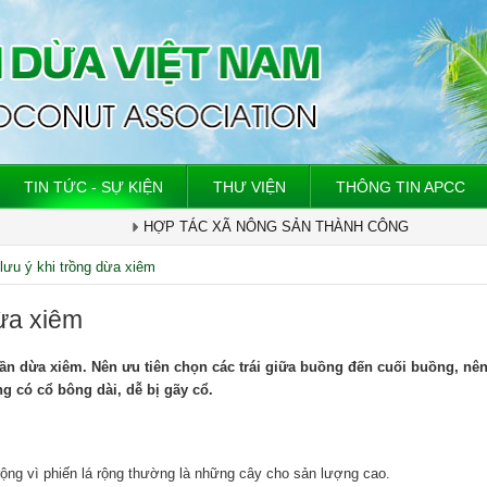
TIN TỨC - SỰ KIỆN
THƯ VIỆN
THÔNG TIN APCC
HỢP TÁC XÃ NÔNG SẢN THÀNH CÔNG
lưu ý khi trồng dừa xiêm
dừa xiêm
ần dừa xiêm. Nên ưu tiên chọn các trái giữa buồng đến cuối buồng, nê
g có cổ bông dài, dễ bị gãy cổ.
ộng vì phiến lá rộng thường là những cây cho sản lượng cao.