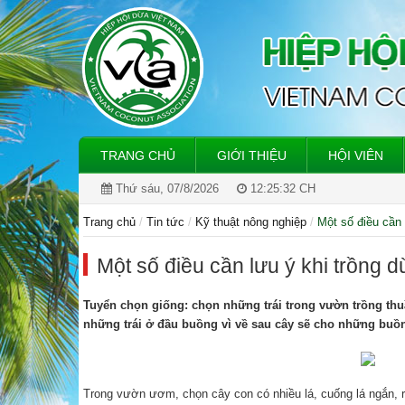
TRANG CHỦ
GIỚI THIỆU
HỘI VIÊN
Thứ sáu, 07/8/2026
12:25:33 CH
Trang chủ
Tin tức
Kỹ thuật nông nghiệp
Một số điều cần 
Một số điều cần lưu ý khi trồng 
Tuyển chọn giống: chọn những trái trong vườn trồng thu
những trái ở đầu buồng vì về sau cây sẽ cho những buồn
Trong vườn ươm, chọn cây con có nhiều lá, cuống lá ngắn, r