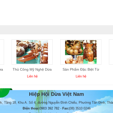
ừa
Thủ Công Mỹ Nghệ Dừa
Sản Phẩm Đặc Biệt Từ
04
Dừa
Liên hệ
Liên hệ
Hiệp Hội Dừa Việt Nam
rk, Tầng 18, Khu A. Số 4, đường Nguyễn Đình Chiểu, Phường Tân Định, Thà
Điện thoại:
0903 392 782
-
Fax:
(08) 3510 0246