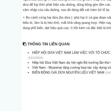
dừa để kịp thời phát hiện sâu đuông, dùng bông gòn tẩm cá
xâm nhập của sâu đuông, sau đó dùng đất sét trám bít lổ lại.
+ Bọ cánh cứng hại dừa (bọ dừa ): phá hại ở cả giai đoạn 
biểu bì, làm lá bị héo khô, mất khả năng quang hợp. Hiện na
dụng phổ biến, đạt hiệu quả cao, ít tốn kém và đặc biệt là k
THÔNG TIN LIÊN QUAN
HIỆP HỘI DỪA VIỆT NAM LÀM VIỆC VỚI TỔ CHỨ
(10/12/2025)
Hiệp hội Dừa Việt Nam dự hội nghị Bộ trưởng lần thứ 
Việt Nam - Myanmar tăng cường hợp tác xây dựng vùn
BIẾN ĐỘNG GIÁ DỪA NGUYÊN LIỆU VIỆT NAM
(24/