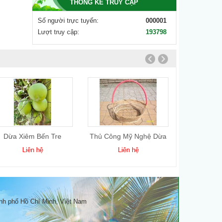
THỐNG KÊ TRUY CẬP
Số người trực tuyến:
000001
Lượt truy cập:
193798
Dừa Xiêm Bến Tre
Thủ Công Mỹ Nghệ Dừa
Dầu
5
Liên hệ
Liên hệ
Li
nh phố Hồ Chí Minh, Việt Nam