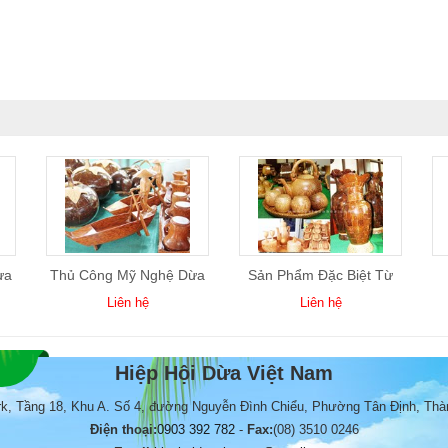
ừa
Thủ Công Mỹ Nghệ Dừa
Sản Phẩm Đặc Biệt Từ
04
Dừa
Liên hệ
Liên hệ
Hiệp Hội Dừa Việt Nam
rk, Tầng 18, Khu A. Số 4, đường Nguyễn Đình Chiểu, Phường Tân Định, Thà
Điện thoại:
0903 392 782
-
Fax:
(08) 3510 0246