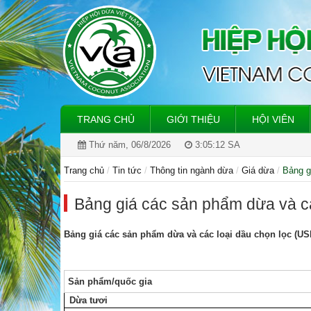
TRANG CHỦ
GIỚI THIỆU
HỘI VIÊN
Thứ năm, 06/8/2026
3:05:12 SA
Trang chủ
Tin tức
Thông tin ngành dừa
Giá dừa
Bảng g
Bảng giá các sản phẩm dừa và c
Bảng giá các sản phẩm dừa và các loại dầu chọn lọc (US
Sản phẩm/quốc gia
Dừa tươi