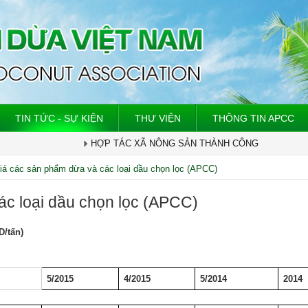
TIN TỨC - SỰ KIỆN
THƯ VIỆN
THÔNG TIN APCC
HỢP TÁC XÃ NÔNG SẢN THÀNH CÔNG
iá các sản phẩm dừa và các loại dầu chọn lọc (APCC)
ác loại dầu chọn lọc (APCC)
D/tấn)
5/2015
4/2015
5/2014
2014