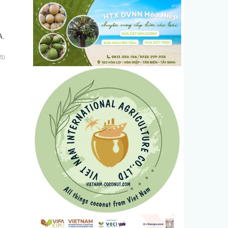
A.
5)