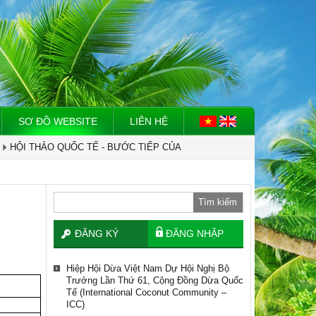
TỔ CHỨC TÀI CHÍNH QUỐC TẾ IFC VỀ
XÂY DỰNG CHUỖI CUNG ỨNG NGÀNH
DỪA.
Hiệp Hội Dừa Việt Nam Dự Hội Nghị Bộ
Trưởng Lần Thứ 61, Cộng Đồng Dừa Quốc
Tế (international Coconut Community –
ICC)
SƠ ĐỒ WEBSITE
LIÊN HỆ
Việt Nam - Myanmar Tăng Cường Hợp
Tác Xây Dựng Vùng Nguyên Liệu Dừa Và
Giao Thương Nông Sản.
HỘI THẢO QUỐC TẾ - BƯỚC TIẾP CỦA
NGÀNH DỪA VIỆT NAM – THE VIETNAM
COCONEX.
Dừa Trở Thành Cây Công Nghiệp Chủ Lực
Tìm kiếm
HIỆP HỘI DỪA VIỆT NAM LÀM VIỆC VỚI
TỔ CHỨC TÀI CHÍNH QUỐC TẾ IFC VỀ
XÂY DỰNG CHUỖI CUNG ỨNG NGÀNH
ĐĂNG KÝ
ĐĂNG NHẬP
DỪA.
Hiệp Hội Dừa Việt Nam Dự Hội Nghị Bộ
Trưởng Lần Thứ 61, Cộng Đồng Dừa Quốc
Tế (international Coconut Community –
ICC)