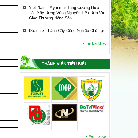
Việt Nam - Myanmar Tăng Cường Hợp
Tác Xây Dựng Vùng Nguyên Liệu Dừa Và
Giao Thương Nông Sản.
Dừa Trở Thành Cây Công Nghiệp Chủ Lực
HIỆP HỘI DỪA VIỆT NAM LÀM VIỆC VỚI
Tin bài khác
TỔ CHỨC TÀI CHÍNH QUỐC TẾ IFC VỀ
XÂY DỰNG CHUỖI CUNG ỨNG NGÀNH
DỪA.
THÀNH VIÊN TIÊU BIỂU
Hiệp Hội Dừa Việt Nam Dự Hội Nghị Bộ
Trưởng Lần Thứ 61, Cộng Đồng Dừa Quốc
Tế (international Coconut Community –
ICC)
Việt Nam - Myanmar Tăng Cường Hợp
Tác Xây Dựng Vùng Nguyên Liệu Dừa Và
Giao Thương Nông Sản.
Dừa Trở Thành Cây Công Nghiệp Chủ Lực
Xem tất cả