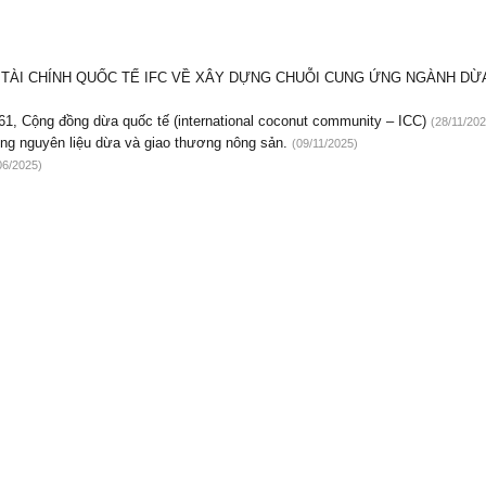
C TÀI CHÍNH QUỐC TẾ IFC VỀ XÂY DỰNG CHUỖI CUNG ỨNG NGÀNH DỪ
61, Cộng đồng dừa quốc tế (international coconut community – ICC)
(28/11/202
g nguyên liệu dừa và giao thương nông sản.
(09/11/2025)
06/2025)