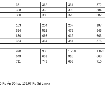
361
362
331
372
358
362
392
384
380
380
320
382
163
204
207
197
524
552
478
545
656
666
612
663
354
364
381
375
978
986
1.258
1.023
649
661
918
668
711
743
695
710
80 Rs Ấn Độ hay 133,97 Rs Sri Lanka