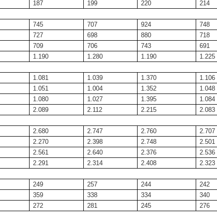
187
199
220
214
745
707
924
748
727
698
880
718
709
706
743
691
1.190
1.280
1.190
1.225
1.081
1.039
1.370
1.106
1.051
1.004
1.352
1.048
1.080
1.027
1.395
1.084
2.089
2.112
2.215
2.083
2.680
2.747
2.760
2.707
2.270
2.398
2.748
2.501
2.561
2.640
2.376
2.536
2.291
2.314
2.408
2.323
249
257
244
242
359
338
334
340
272
281
245
276