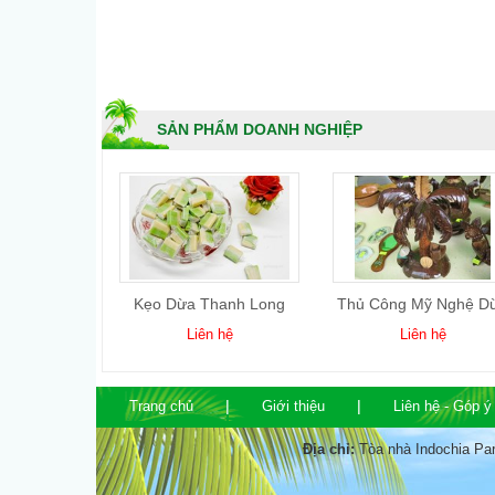
SẢN PHẨM DOANH NGHIỆP
 Gọt Kim
Kẹo Dừa Thanh Long
Thủ Công Mỹ Nghệ D
ơng
 hệ
Liên hệ
Liên hệ
Trang chủ
Giới thiệu
Liên hệ - Góp ý
Địa chỉ:
Tòa nhà Indochia Pa