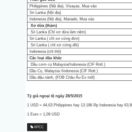
Philippines (Nội địa), Visayas,
Mua vào
Sri Lanka (Nội địa)
Indonesia (Nội địa), Manado,
Mua vào
Xơ dừa (thảm)
Sri Lanka (Chỉ xơ dừa làm nệm)
Sri Lanka ( chỉ xơ cứng đơn)
Sri Lanka ( chỉ xơ cứng đôi)
Indonesia (chỉ thô)
Các loại dầu khác
Dầu cơm cọ Malaysia/Indonesia (CIF Rott.)
Dầu Cọ, Malaysia
/Indonesia (CIF Rott.)
Dầu đậu nành, (FOB Châu Âu Ex mill)
Tỷ giá ngoại tệ ngày 28/5/2015
1 USD = 44,63 Philippines hay 13.196 Rp Indonesia hay 63,
1 Euro = 1,09 USD
APCC