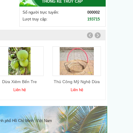
THỐNG KÊ TRUY CẬP
Số người trực tuyến:
000002
Lượt truy cập:
193715
Dừa Xiêm Bến Tre
Thủ Công Mỹ Nghệ Dừa
Dầu
5
Liên hệ
Liên hệ
Li
nh phố Hồ Chí Minh, Việt Nam