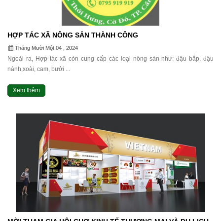
HỢP TÁC XÃ NÔNG SẢN THÀNH CÔNG
Tháng Mười Một 04 , 2024
Ngoài ra, Hợp tác xã còn cung cấp các loại nông sản như: đậu bắp, đậu
nành,xoài, cam, bưởi ...
Xem thêm