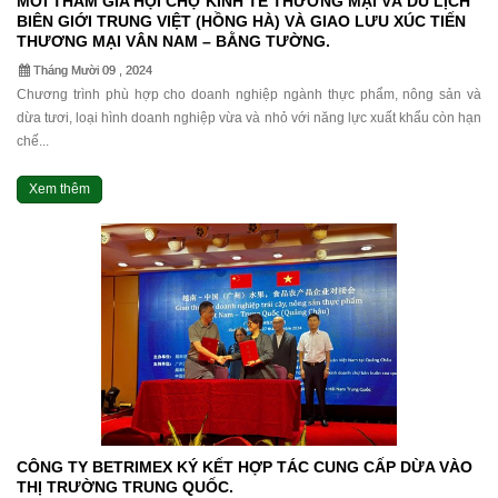
MỜI THAM GIA HỘI CHỢ KINH TẾ THƯƠNG MẠI VÀ DU LỊCH
BIÊN GIỚI TRUNG VIỆT (HỒNG HÀ) VÀ GIAO LƯU XÚC TIẾN
THƯƠNG MẠI VÂN NAM – BẰNG TƯỜNG.
Tháng Mười 09 , 2024
Chương trình phù hợp cho doanh nghiệp ngành thực phẩm, nông sản và
dừa tươi, loại hình doanh nghiệp vừa và nhỏ với năng lực xuất khẩu còn hạn
chế...
Xem thêm
CÔNG TY BETRIMEX KÝ KẾT HỢP TÁC CUNG CẤP DỪA VÀO
THỊ TRƯỜNG TRUNG QUỐC.