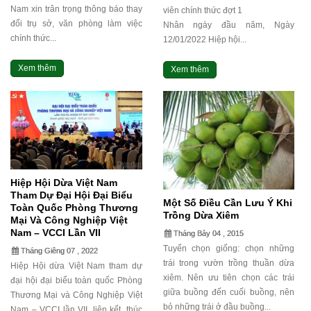
Nam xin trân trọng thông báo thay
viên chính thức đợt 1
đổi trụ sở, văn phòng làm việc
Nhân ngày đầu năm, Ngày
chính thức...
12/01/2022 Hiệp hội...
Xem thêm
Xem thêm
Hiệp Hội Dừa Việt Nam
Tham Dự Đại Hội Đại Biểu
Một Số Điều Cần Lưu Ý Khi
Toàn Quốc Phòng Thương
Trồng Dừa Xiêm
Mại Và Công Nghiệp Việt
Nam – VCCI Lần VII
Tháng Bảy 04 , 2015
Tuyển chọn giống: chọn những
Tháng Giêng 07 , 2022
trái trong vườn trồng thuần dừa
Hiệp Hội dừa Việt Nam tham dự
xiêm. Nên ưu tiên chọn các trái
đại hội đại biểu toàn quốc Phòng
giữa buồng đến cuối buồng, nên
Thương Mại và Công Nghiệp Việt
bỏ những trái ở đầu buồng...
Nam – VCCI lần VII, liên kết, thúc